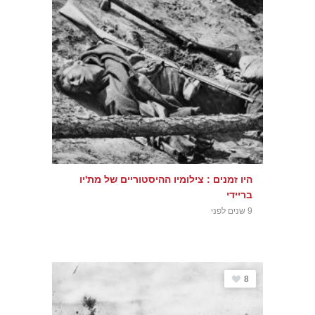
היו זמנים : צילומיו ההיסטוריים של מת'יו
בריידי
9 שנים לפני
8