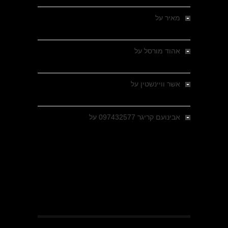
מאיר
על
מלחמת האזרחים ביוון 1946-1949 –
מבחר צילומים היסטוריים
אהוד מורסל
על
רחובות ברסלאו, גרמניה,
בחודשים האחרונים של מלחמת העולם השנייה
אשר וויינשטין
על
רחובות ברסלאו, גרמניה,
בחודשים האחרונים של מלחמת העולם השנייה
אבינועם קריגר 097432577
על
גולני בכיבוש
מזרעת בית ג'אן , הקרב שנשכח