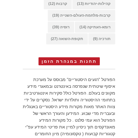
קהילות-יהודיות
(13)
קרבות
(12)
קרבות-מלחמת-העולם-השנייה
(19)
רומא-העתיקה
(14)
רוסיה
(39)
תורכיה
(9)
תקופת-השואה
(27)
תחנות במנהרת הזמן
הפורטל "רגעים היסטוריים" מבוסס על מערכת
איסוף שיטתית שנפרסה באינטרנט ובמאגרי מידע
מקוונים בעולם. הפורטל כולל סקירות אינטגרטיביות
בתחומי ההיסטוריה ותולדות ישראל. נסקרים על ידי
צוות האתר מאות מקורות מידע היסטוריים באנגלית
ובעברית מדי שבוע. המידען והעורך הראשי של
הפורטל הוא עמי סלנט . כל מקורות המידע
מאונדקסים תוך ניסיון למיין את פריטי המידע עפ"י
קטגוריות קבועות ( טקסונומיה) מיון החומרים