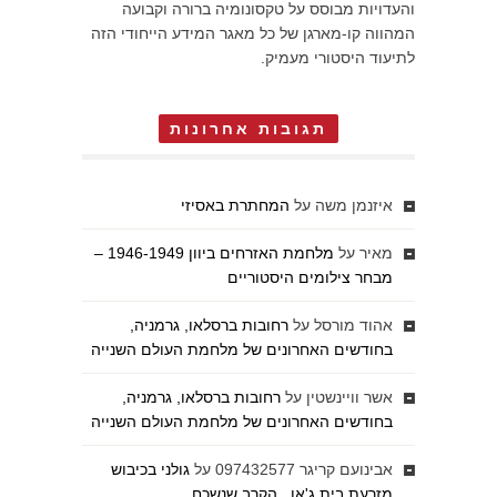
והעדויות מבוסס על טקסונומיה ברורה וקבועה
המהווה קו-מארגן של כל מאגר המידע הייחודי הזה
לתיעוד היסטורי מעמיק.
תגובות אחרונות
איזנמן משה
על
המחתרת באסיזי
מאיר
על
מלחמת האזרחים ביוון 1946-1949 –
מבחר צילומים היסטוריים
אהוד מורסל
על
רחובות ברסלאו, גרמניה,
בחודשים האחרונים של מלחמת העולם השנייה
אשר וויינשטין
על
רחובות ברסלאו, גרמניה,
בחודשים האחרונים של מלחמת העולם השנייה
אבינועם קריגר 097432577
על
גולני בכיבוש
מזרעת בית ג'אן , הקרב שנשכח