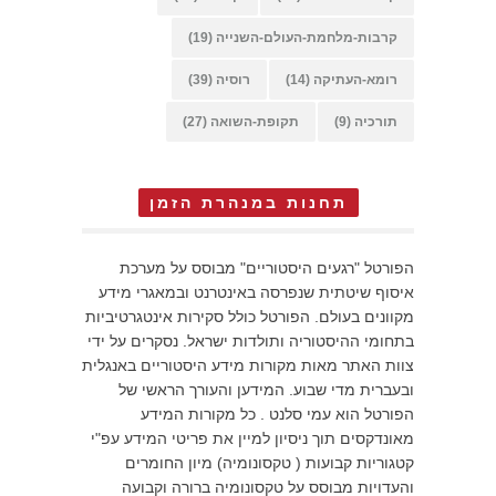
קרבות-מלחמת-העולם-השנייה
(19)
רומא-העתיקה
(14)
רוסיה
(39)
תורכיה
(9)
תקופת-השואה
(27)
תחנות במנהרת הזמן
הפורטל "רגעים היסטוריים" מבוסס על מערכת
איסוף שיטתית שנפרסה באינטרנט ובמאגרי מידע
מקוונים בעולם. הפורטל כולל סקירות אינטגרטיביות
בתחומי ההיסטוריה ותולדות ישראל. נסקרים על ידי
צוות האתר מאות מקורות מידע היסטוריים באנגלית
ובעברית מדי שבוע. המידען והעורך הראשי של
הפורטל הוא עמי סלנט . כל מקורות המידע
מאונדקסים תוך ניסיון למיין את פריטי המידע עפ"י
קטגוריות קבועות ( טקסונומיה) מיון החומרים
והעדויות מבוסס על טקסונומיה ברורה וקבועה