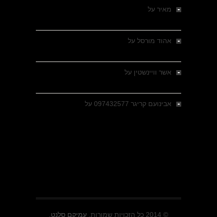
מאיר
על
מלחמת האזרחים ביוון 1946-1949 –
מבחר צילומים היסטוריים
אהוד מורסל
על
רחובות ברסלאו, גרמניה,
בחודשים האחרונים של מלחמת העולם השנייה
אשר וויינשטין
על
רחובות ברסלאו, גרמניה,
בחודשים האחרונים של מלחמת העולם השנייה
אבינועם קריגר 097432577
על
גולני בכיבוש
מזרעת בית ג'אן , הקרב שנשכח
© 2014 כל הזכויות שמורות.
עמיקם סלנט.