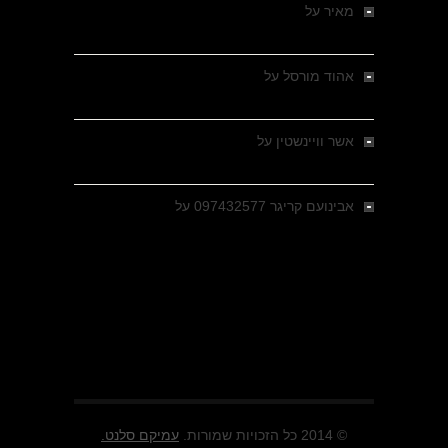
מאיר
על
מלחמת האזרחים ביוון 1946-1949 –
מבחר צילומים היסטוריים
אהוד מורסל
על
רחובות ברסלאו, גרמניה,
בחודשים האחרונים של מלחמת העולם השנייה
אשר וויינשטין
על
רחובות ברסלאו, גרמניה,
בחודשים האחרונים של מלחמת העולם השנייה
אבינועם קריגר 097432577
על
גולני בכיבוש
מזרעת בית ג'אן , הקרב שנשכח
© 2014 כל הזכויות שמורות.
עמיקם סלנט.