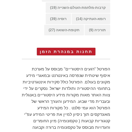
קרבות-מלחמת-העולם-השנייה
(19)
רומא-העתיקה
(14)
רוסיה
(39)
תורכיה
(9)
תקופת-השואה
(27)
תחנות במנהרת הזמן
הפורטל "רגעים היסטוריים" מבוסס על מערכת
איסוף שיטתית שנפרסה באינטרנט ובמאגרי מידע
מקוונים בעולם. הפורטל כולל סקירות אינטגרטיביות
בתחומי ההיסטוריה ותולדות ישראל. נסקרים על ידי
צוות האתר מאות מקורות מידע היסטוריים באנגלית
ובעברית מדי שבוע. המידען והעורך הראשי של
הפורטל הוא עמי סלנט . כל מקורות המידע
מאונדקסים תוך ניסיון למיין את פריטי המידע עפ"י
קטגוריות קבועות ( טקסונומיה) מיון החומרים
והעדויות מבוסס על טקסונומיה ברורה וקבועה