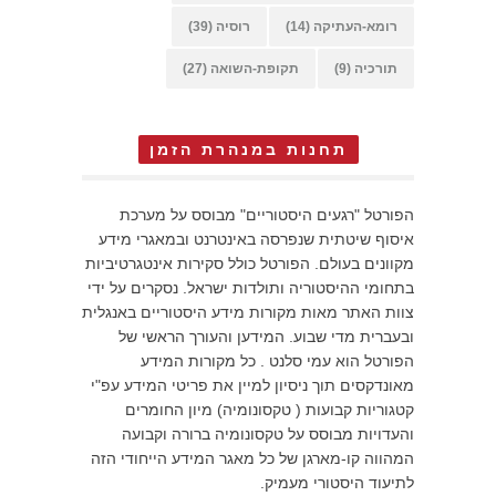
רומא-העתיקה
(14)
רוסיה
(39)
תורכיה
(9)
תקופת-השואה
(27)
תחנות במנהרת הזמן
הפורטל "רגעים היסטוריים" מבוסס על מערכת
איסוף שיטתית שנפרסה באינטרנט ובמאגרי מידע
מקוונים בעולם. הפורטל כולל סקירות אינטגרטיביות
בתחומי ההיסטוריה ותולדות ישראל. נסקרים על ידי
צוות האתר מאות מקורות מידע היסטוריים באנגלית
ובעברית מדי שבוע. המידען והעורך הראשי של
הפורטל הוא עמי סלנט . כל מקורות המידע
מאונדקסים תוך ניסיון למיין את פריטי המידע עפ"י
קטגוריות קבועות ( טקסונומיה) מיון החומרים
והעדויות מבוסס על טקסונומיה ברורה וקבועה
המהווה קו-מארגן של כל מאגר המידע הייחודי הזה
לתיעוד היסטורי מעמיק.