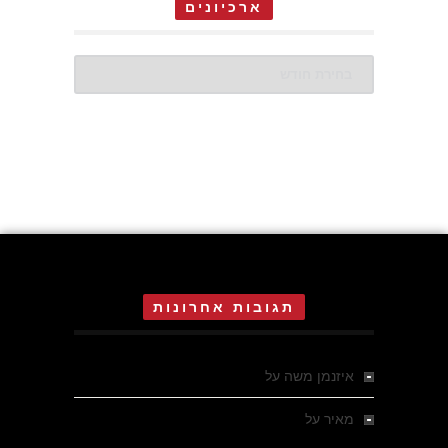
ארכיונים
ארכיונים
תגובות אחרונות
איזנמן משה
על
המחתרת באסיזי
מאיר
על
מלחמת האזרחים ביוון 1946-1949 –
מבחר צילומים היסטוריים