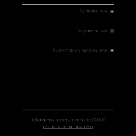
אהוד מורסל
על
רחובות ברסלאו, גרמניה,
בחודשים האחרונים של מלחמת העולם השנייה
אשר וויינשטין
על
רחובות ברסלאו, גרמניה,
בחודשים האחרונים של מלחמת העולם השנייה
אבינועם קריגר 097432577
על
גולני בכיבוש
מזרעת בית ג'אן , הקרב שנשכח
© 2014 כל הזכויות שמורות.
עמיקם סלנט.
בניית אתרי וורדפרס בעברית