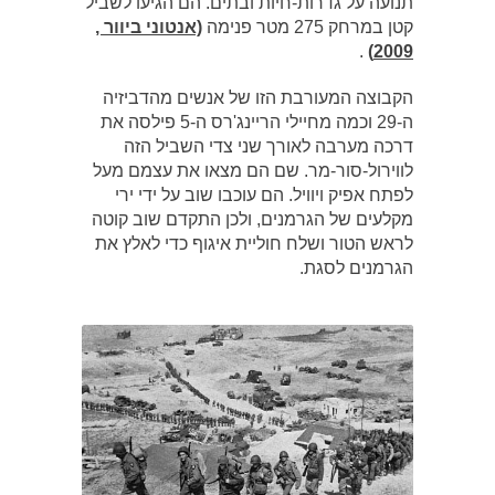
תנועה על גדרות-חיות ובתים. הם הגיעו לשביל
קטן במרחק 275 מטר פנימה
(אנטוני ביוור ,
.
2009)
הקבוצה המעורבת הזו של אנשים מהדביזיה
ה-29 וכמה מחיילי הריינג'רס ה-5 פילסה את
דרכה מערבה לאורך שני צדי השביל הזה
לווירול-סור-מר. שם הם מצאו את עצמם מעל
לפתח אפיק ויוויל. הם עוכבו שוב על ידי ירי
מקלעים של הגרמנים, ולכן התקדם שוב קוטה
לראש הטור ושלח חוליית איגוף כדי לאלץ את
הגרמנים לסגת.