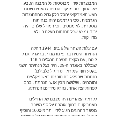
המבוצרות שהיו מבוססות על המבנה הטבעי
של החוף. רוב מפקדי הנחיתה האמינו שכוח
האש האמריקאי יחסל חלק גדול מההתנגדות
הגרמנית , טכי הגרמנים יהיה בנחיתות
מספרית, לא מנוסים , וכי המורל שלהם יהיה
ירוד. נמצא שכל ההנחות האלה היו לא
מדוייקות.
עם עלות השחר של 6 ביוני 1944 החלה
הנחיתה הימית בחופי נורמנדי . בריגדיר גנרל
קוטה , עם מקצת חטיבת הרגלים ה-116
שנכללה באוגדה ה-29 , היה בגל הנחיתה השני
בקטע חוף שנקרא וייט דוג ( כלב לבן) .
הנחתת שהפליג בה הופגזה באש מקלעים
ותותחים , ושלושה מבין אנשי הנחתת , בהם
לפחות קצין אחד , נהרגו מיד עם הנחיתה.
לקראת הצהריים היה מצבם של החיילים
האמריקנים בחוף אומהה על סף משבר.
מספר ההרוגים הגיע לידי יותר מ-1000 והוסיף