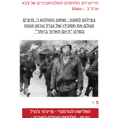
הריינג'רס: הלוחמים האולטימטיביים של צבא
ארה"ב – Mako
בצילום למטה : שחקן הקולנוע ר. מיצ'ם
מגלם את תפקידו של גנרל נורמן קוטה
בסרט "היום הארוך ביותר"
5
הפלישה-לנורמנדי
·
מייג'ור ג'נרל
נורמן
·
מלחמת-העולם-השנייה
·