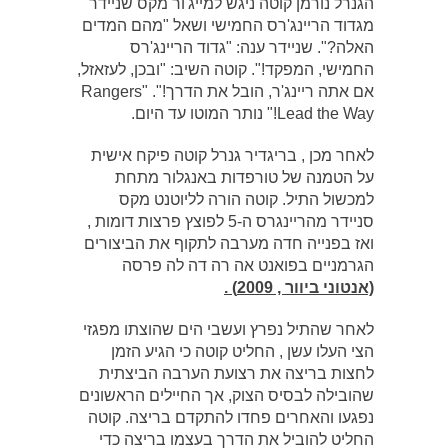
הגנרל נורמן קוטה ניגש למייג'ור מקס שניידר
מגדוד הריינג'רס החמישי ושאל "מהם המדים
האלה?". שניידר ענה: "גדוד הריינג'רס
החמישי, המפקד!". קוטה השיב: "ובכן, לעזאזל,
אם אתה ריינג'ר, הובל את הדרך!". "Rangers
Lead the Way!" נותר המוטו עד היום.
לאחר מכן , בריגדיר גנרל קוטה פיקח אישית
על הטמנה של טורפדות באנגלור מתחת
למכשול התיל. קוטה הורה לליוטנט מקס
סניידר מהריינגרס ה-5 לפוצץ פרצות דומות ,
ואז בפנייה חדה מערבה לתקוף את הביצורים
הגרמניים בפואנט אה רה דה לה פרסה
(אנטוני ביוור , 2009) .
לאחר שהתיל נפרץ ועשבי הים שהוצתו מפגזי
הצי העלו עשן , החליט קוטה כי הגיע הזמן
לחצות בריצה את רצועת הערבה הביצתית
שהובילה לבסיס הצוק, אך החיילים הראשונים
נפגעו והאחרים פחדו להתקדם בריצה. קוטה
החליט להוביל את הדרך בעצמו בריצה כדי