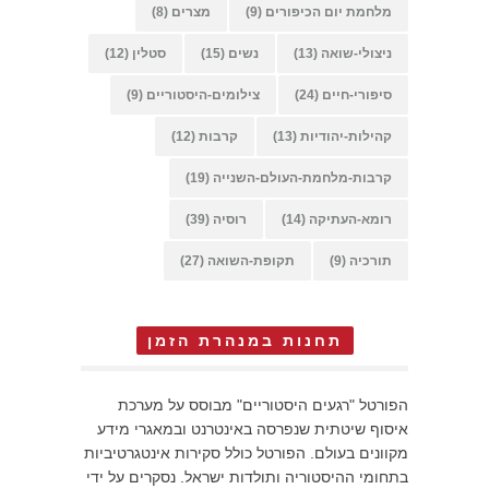
מלחמת יום הכיפורים
(9)
מצרים
(8)
ניצולי-שואה
(13)
נשים
(15)
סטלין
(12)
סיפורי-חיים
(24)
צילומים-היסטוריים
(9)
קהילות-יהודיות
(13)
קרבות
(12)
קרבות-מלחמת-העולם-השנייה
(19)
רומא-העתיקה
(14)
רוסיה
(39)
תורכיה
(9)
תקופת-השואה
(27)
תחנות במנהרת הזמן
הפורטל "רגעים היסטוריים" מבוסס על מערכת
איסוף שיטתית שנפרסה באינטרנט ובמאגרי מידע
מקוונים בעולם. הפורטל כולל סקירות אינטגרטיביות
בתחומי ההיסטוריה ותולדות ישראל. נסקרים על ידי