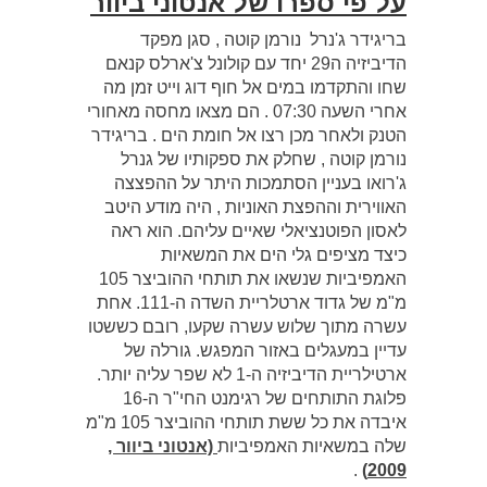
על פי ספרו של אנטוני ביוור
בריגידר ג'נרל נורמן קוטה , סגן מפקד
הדיביזיה ה29 יחד עם קולונל צ'ארלס קנאם
שחו והתקדמו במים אל חוף דוג וייט זמן מה
אחרי השעה 07:30 . הם מצאו מחסה מאחורי
הטנק ולאחר מכן רצו אל חומת הים . בריגידר
נורמן קוטה , שחלק את ספקותיו של גנרל
ג'רואו בעניין הסתמכות היתר על ההפצצה
האווירית וההפצת האוניות , היה מודע היטב
לאסון הפוטנציאלי שאיים עליהם. הוא ראה
כיצד מציפים גלי הים את המשאיות
האמפיביות שנשאו את תותחי ההוביצר 105
מ"מ של גדוד ארטלריית השדה ה-111. אחת
עשרה מתוך שלוש עשרה שקעו, רובם כששטו
עדיין במעגלים באזור המפגש. גורלה של
ארטילריית הדיביזיה ה-1 לא שפר עליה יותר.
פלוגת התותחים של רגימנט החי"ר ה-16
איבדה את כל ששת תותחי ההוביצר 105 מ"מ
שלה במשאיות האמפיביות
(אנטוני ביוור ,
.
2009)