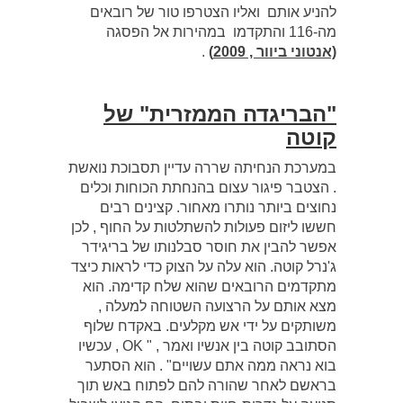
להניע אותם ואליו הצטרפו טור של רובאים
מה-116 והתקדמו במהירות אל הפסגה
(אנטוני ביוור , 2009)
.
"הבריגדה הממזרית" של
קוטה
במערכת הנחיתה שררה עדיין תסבוכת נואשת
. הצטבר פיגור עצום בהנחתת הכוחות וכלים
נחוצים ביותר נותרו מאחור. קצינים רבים
חששו ליזום פעולות להשתלטות על החוף , לכן
אפשר להבין את חוסר סבלנותו של בריגידר
ג'נרל קוטה. הוא עלה על הצוק כדי לראות כיצד
מתקדמים הרובאים שהוא שלח קדימה. הוא
מצא אותם על הרצועה השטוחה למעלה ,
משותקים על ידי אש מקלעים. באקדח שלוף
הסתובב קוטה בין אנשיו ואמר , " OK , עכשיו
בוא נראה ממה אתם עשויים" . הוא הסתער
בראשם לאחר שהורה להם לפתוח באש תוך