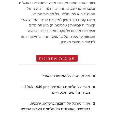
צוות האתר מאות מקורות מידע היסטוריים באנגלית
ובעברית מדי שבוע. המידען והעורך הראשי של
הפורטל הוא עמי סלנט . כל מקורות המידע
מאונדקסים תוך ניסיון למיין את פריטי המידע עפ"י
קטגוריות קבועות ( טקסונומיה) מיון החומרים
והעדויות מבוסס על טקסונומיה ברורה וקבועה
המהווה קו-מארגן של כל מאגר המידע הייחודי הזה
לתיעוד היסטורי מעמיק.
תגובות אחרונות
איזנמן משה
על
המחתרת באסיזי
מאיר
על
מלחמת האזרחים ביוון 1946-1949 –
מבחר צילומים היסטוריים
אהוד מורסל
על
רחובות ברסלאו, גרמניה,
בחודשים האחרונים של מלחמת העולם השנייה