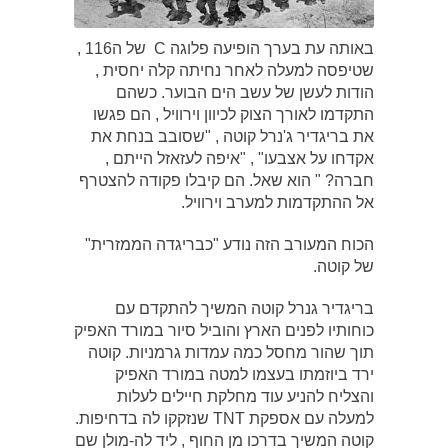
באותה עת בערך הופיעה פלוגה C של ה116 ,
שטיפסה למעלה לאחר נחיתה קלה יחסית ,
הודות לעשן של עשב הים הבוער. כשהם
התקדמו לאורך הצוק לכיוון וירוויל , הם פגשו
את בריגדיר ג'נרל קוטה , "שסובב בנחת את
אקדחו על אצבעו" , "איפה לעזאזל הייתם ,
חברה? " הוא שאל. הם קיבלו פקודה להצטרף
אל ההתקדמות למערב וירוויל.
הכוח המעורב הזה נודע "כבריגדה הממזרית"
של קוטה.
בריגדיר גנרל קוטה המשיך להתקדם עם
כוחותיו לפנים הארץ והוביל סיור במורד האפיק
תוך שהור מחסל כמה עמדות גרמניות. קוטה
ירד ביוזמתו בעצמו למטה במורד האפיק
והצליח להניע עוד מחלקת חיילים לעלות
למעלה עם אספקת TNT שנזקקו לה בדחיפות.
קוטה המשיך בדרכו מן החוף , ליד לה-מולן שם