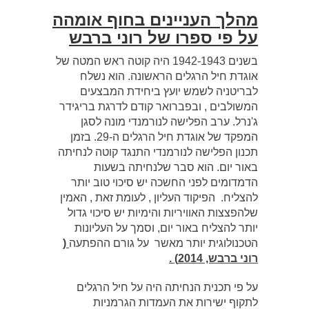
מהלך העניינים בחוף אומהה
על פי ספרו של רוני ברבש
בשנים 1942-1943 היה קוטה ראש המטה של
אוגדת חיל הרגלים הראשונה. הוא נשלח
לבריטניה לשמש יועץ ביחידת המבצעים
המשולבים , ובפברואר קודם לדרגת בריגידר
ג'נרל. ערב הפלישה לנורמנדי מונה לסגן
המפקד של אוגדת חיל הרגלים ה-29. בזמן
תכנון הפלישה לנורמנדי התנגד קוטה לנחיתה
באור יום. הוא סבר שלנחיתה בשעות
הדמדומים לפני החשכה יש סיכוי טוב יותר
להצליח. הפיקוד העליון , לעומת זאת , האמין
שלהפצצות האוויריות והימיות יש סיכוי גדול
יותר להצליח באור יום, וסמך על העליונות
הטכנולוגית יותר מאשר על גורם ההפתעה
(
רוני ברבש, 2014) .
על פי תכנית הנחיתה היה על חיל הרגלים
לתקוף ישירות את העמדות הגרמניות