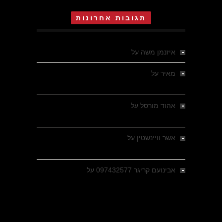
תגובות אחרונות
איזנמן משה
על
המחתרת באסיזי
מאיר
על
מלחמת האזרחים ביוון 1946-1949 –
מבחר צילומים היסטוריים
אהוד מורסל
על
רחובות ברסלאו, גרמניה,
בחודשים האחרונים של מלחמת העולם השנייה
אשר וויינשטין
על
רחובות ברסלאו, גרמניה,
בחודשים האחרונים של מלחמת העולם השנייה
אבינועם קריגר 097432577
על
גולני בכיבוש
מזרעת בית ג'אן , הקרב שנשכח