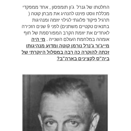
החלטתו של גנרל ג'ון תומפסון , אחד ממפקדי
מכללת ווסט פוינט להנהיג את מבחן קוטה (
תרגיל פיקוד פלוגתי לגילוי יוזמה ומנהיגות
בתנאים טקטיים משתנים) לפני 9 שנים הזכירה
לאחדים את יוזמת הקרב המפורסמת של חוף
אומהה במלחמת העולם השנייה .
מי היה
מייג'ור ג'נרל נורמן קוטה ומדוע מנהיגותו
זכתה להוקרה כה רבה במסלול היוקרתי של
ביה"ס לקצינים בארה"ב?