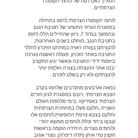
המוליך לאנדרטה של לוחמי הקומנדו
הצרפתיים .
לוחמי הקומנדו הצרפתי,לחמו בתחילה
במסגרת הגדוד התשיעי של חטיבת הנגב
ובהמשך בגדוד 7, כיוון שהחיילים הללו לחמו
בחטיבת הנגב ,הוחלט בשנים האחרונות,
להנציחם בצורה ראויה במתחם הזיכרון לחללי
החטיבה באתר הזכרון, פעולה ראשונה נערכה
ביוזמת ידידי החטיבה וכאשר יגיע התקציב
יבנה אתר ההנצחה בצורה הולמת יותר
להנצחתם ולא רק בשלט לזכרם .
כמאה וארבעים מתנדבים שלחמו בקרב
הצבא הצרפתי ,רובם במסגרת לגיון הזרים
הצרפתי באפריקה ,בימי מלחמת העולם
השנייה ,חלקם פעלו במחתרת הצרפתית
וחלקם בצבא צרפת החופשית,לוחמים אלו
קובצו ביחד וכללו לוחמים ממוצא יהודי
ולוחמים נוצרים, היחידה הוקמה בראשות
הקצין טדי איתן (תדה דיפרה), נוצרי אוהב