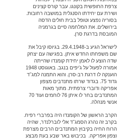
צרפת החופשית בקונגו. עבר קורס קצינים
ושירת עם יחידתו הסנגלית במושבה רחובות.
בסוריה נפצע וטופל בבית חולים הדסה
בירושלים. את המלחמה סיים בגרמניה
המובסת בדרגת סרן.
לישראל הגיע ב-29.4.1948. בגיוסו קיבל את
שם משפחתו החדש איתן. בפגישה עם יצחק
שדה הוצע לו לאמן יחידת קומנדו שהייתה
אמורה לפעול על ג'יפים בנגב. באוגוסט 1948
הוענקה לו דרגת רב-סרן. והוא התמנה למג"ד
גדוד 75. בגדוד שרתו מתנדבים מצפון
אפריקה ודוברי צרפתית. מתוך מאות
המתנדבים בחר לו איתן 76 לוחמים ועוד 70
אנשי מנהלה.
הקרב הראשון של הקומנדו היה בפרברי רפיח.
בקרב זה נהרג הסמג"ד אלי לוברלנדר, שהיה
הרוח החיה בקיבוץ המתנדבים הרבים מצרפת
וצפון אפריקה. בכיבוש באר שבע בעת מבצע