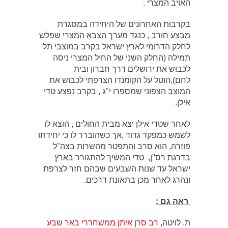
האויב המצרי .
בקרבות האחרונים של היחידה במסגרת
מבצע חורב , כנגד מערך הצבא המצרי שפלש
לחלק הדרומי לארץ ישראל בקרב במוצבי תל
תמילה (החלק השני של החיל המצרי ניסה
לכבוש את ירושלים דרך חברון ובית
לחם),הוטל על הקומנדו הצרפתי לכבוש את
המוצב הצפוני שמספרו י"ג , בקרב נפצע טדי
אילן.
לאחר שטדי אילן יצא מבית החולים , הוצא לו
לשמש כמפקד גדוד ,אך כשהוברר לו כי יחידתו
פוזרה, הוא סרב והתפטר מהשרות בצה"ל
בדרגת רס"ן, טדי המשיך להתגורר בארץ
ישראל עד שנות השבעים שבהם חזר לצרפת
ונהרג לאחר מכן בתאונת דרכים.
ראה גם :
ת. לויטה,
רב סרן איתן ממשחררי באר שבע