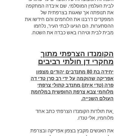
לבית העלמין המוסלמי. שם איבדה המתקפה
את תנופתה אך שאגות בצרפתית של
המפקדים דרבנו את הלוחמים והם חידשו את
ההסתערות. הם הגיעו לבתי העיר, נלחמו
מבית לבית וטיהרו באש כבדה את השטח.
הקומנדו הצרפתי מתוך
מחקרי דן חולתי רביבים
יחידה בת 80 מתנדבים יהודים מצפון
אפריקה שהוקמה על ידי רב סרן טדי דה
פרה (טדי איתן) מתנדב קתולי צרפתי
מלוחמי צבא צרפת החופשית במלחמת
העולם השנייה.
את תולדות הקומנדו הצרפתי כתב אחד
מלוחמיו, אלי טנדו.
את האנשים מקבץ בצפון אפריקה ובצרפת