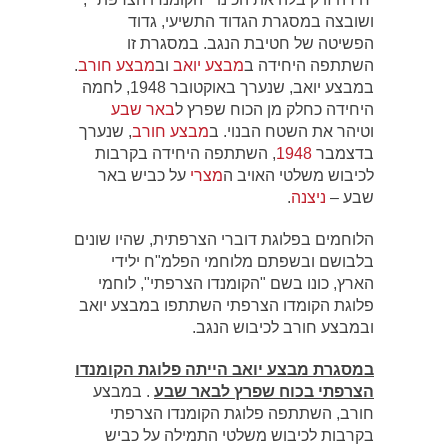
ושובצה במסגרת הגדוד התשיעי, גדוד
הפשיטה של חטיבת הנגב. במסגרת זו
השתתפה היחידה ב
מבצע יואב
וב
מבצע חורב
.
במבצע יואב, שנערך באוקטובר 1948, לחמה
היחידה כחלק מן הכוח שפרץ ל
באר שבע
וטיהר את השטח הבנוי. ב
מבצע חורב
, שנערך
בדצמבר
1948
, השתתפה היחידה בקרבות
לכיבוש משלטי האויב ה
מצרי
על כביש באר
שבע –
ניצנה
.
הלוחמים בפלוגת דוברי הצרפתית, שהיו שונים
בלבושם ובשפתם מלוחמי הפלמ"ח ילידי
הארץ, כונו בשם "הקומנדו הצרפתי", לוחמי
פלוגת הקומדו הצרפתי השתתפו במבצע יואב
ובמבצע חורב לכיבוש הנגב.
במסגרת מבצע יואב הייתה פלוגת הקומנדו
הצרפתי בכוח שפרץ לבאר שבע
. במבצע
חורב, השתתפה פלוגת הקומנדו הצרפתי
בקרבות לכיבוש משלטי התמילה על כביש