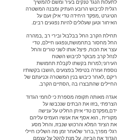
לתעלות הנגד טנקים בעיר ומשם להמשיך
רגלית לכיבוש הרובע העתיק ומבנה המשטרה
הטיגרט ,מפקד היחידה טדי אילן זעם על
האיחור וטען שעלולים להיות נפגעים רבים.
תחילת הקרב החל בבלבול ובירי רב ,במהרה
החל מחסור בתחמושת,ונפגעו חיילם, טדי
עצר את הכוח, פיצל אותו לשני טורים והחל
לנהל קרב מבוקר לכיבוש השטח
העירוני,למרות בקשתו לקבלת תחמושת
נוספת ועזרה בטיפול בפצועים ,הושבו בקשותיו
ריקם ,לאחר כיבוש בנין המשטרה וכניעתם של
החיילים שהתבצרו בה ,הסתיים הקרב.
אגדה מאותה תקופה מספרת כי לוחמי הגדוד
הצרפתי ,בזזו את הבתים שנכבשו על
ידם,מפקדם טדי איתן החליט על ענישה
מקורית , הוא אסף את אנשיו העמיס עליהם
את הציוד המלא והרכוש שנבזז, והחל מסע
רגלי מפרך,ברור שלאחר זמן מה השליכו חיילי
הגדוד את הביזה, על מנת להקל על עצמם