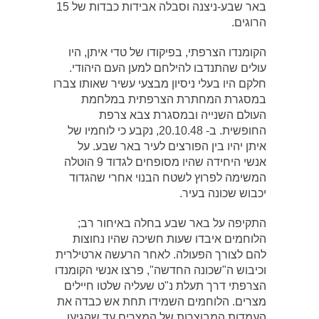
באר שבע-ניצנה וסבלה אבידות כבדות של 15
הרוגים.
הקומנדו הצרפתי, בפיקודו של טדי איתן, היו
עולים שהתנדבו להילחם למען העם היהודי.
חלקם היו בעלי ניסיון מבצעי עשיר שאותו צברו
במסגרת המחתרת הצרפתית במלחמת
העולם השנייה ובמסגרת צבא צרפת
החופשית. ב- 20.10.48, נקבע כי לוחמיו של
איתן יהיו בין הפורצים לעיר באר שבע. על
אנשי היחידה שהיו מסופחים לגדוד 9 הוטלה
המשימה לפרוץ לשטח הבנוי אחרי שהגדוד
יכבוש שכונה בעיר.
התקיפה על באר שבע בחלה באיחור רב;
הלוחמים איבדו שעות חשיכה שהיו נחוצות
להם לצורך הפעולה. לאחר הרעשה ארטילרית
וכיבוש ה"שכונה החדשה", פרצו אנשי הקומנדו
הצרפתי דרך תעלת נ"ט שעליה שלטו חיילים
מצרים. הלוחמים השמידו תחת אש כבדה את
העמדות המבוצרות של המצרים עד שהגיעו