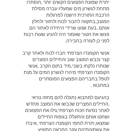
יתרת שמונת הפצועים הקשים יותר ,הוסתרו
מתחת לגשרון מים שמעליו עברה מסילת
הרכבת התורכית הישנה למרגלות
המוצב,בתקווה לחבור לכוח ולחזור ולחלץ
אותם ,בעת שנעו שרידי היחידה לאחור הם
פגשו את הטור שאמור היה להגיע שעות רבות
לפני כן לעזרה בחבירה.
אנשי הקומנדו הצרפתי חברו לכוח ולאחר קרב
קצר נכבש המוצב שוב והחיילים המצרים
שנותרו נלקחו בשבי,מיד בתום הקרב ,אנשי
הקומנדו הצרפתי מיהרו לגשרון המים על מנת
לטפל בחבריהם הפצועים המוסתרים
במחבוא .
בהגיעם למחבוא נתגלה להם מחזה נוראי
,החיילים המצרים שכבשו את המוצב מחדש
לאחר נסיגת הכוח הצרפתי,גילו את הפצועים
ושחטו אותם והתעללו בגופות החיילים
שמצאו,יתרת לוחמי הקומנדו הצרפתי ,איבדו
את עשתונותיהם עקב המראה המזוויע