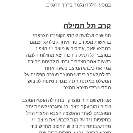
במסע והלקח נלמד בדרך הרגלים.
קרב תל תמילה
חמישים ושלושה לוחמי הקומנדו הצרפתי
בראשות מפקדם טדי איתן ,קבלו על עצמם
במבצע יואב ,את כיבוש מוצב י"ג הצפוני
במוצבי תל תמילה, הכוח יצא מחולות חלוצה
בשעות אחר הצהרים ובסיום לחימה מהירה
גמר את כיבוש המוצב בשעה אחת
בלילה,לאחר כיבוש המוצב נערכה הפלוגה על
המשלט במגננת הגנה כנגד ניסיונות לכיבושו
מחדש בידי הצבא המצרי.
אכן חששם היה מוצדק , בתחילה הופגז המוצב
שהיה נמוך עקב מצבו הטופוגרפי לעומת יתר
המוצבים,לאחר ההפצצה הצבא המצרי החל
בתקיפות נגד על מנת לכבוש את מוצב י"ג
מחדש,בניסיונות כיבוש המוצב מחדש בידי
הצבא המצרי, נפגעו חיילים רבים ואף