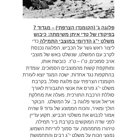
פלוגה ג' (הקומנדו הצרפתי) – מגדוד 7
בפיקודו של טדי איתן משימתה: כיבוש
משלט י"ג הדרומי במוצבי התמילה
כדי
ליצור ראש גשר על הכביש. הפלוגה נכנסת
לקרב עם המשלט, שנשלט באש של מוצבי
אויב סמוכים, ט"ו – ט"ז. כובשת אותו,
ומותקפת קשות מהמוצבים הסמוכים. עומדת
בהתקפות נגד אחדות. ישכה המגד יוצא לעזרת
הקומנדו הצרפתי עם פלוגת סולל. בקרבת
משלט י"ג פורס את אנשי התגבורת לאורך
סוללת הרכבת התורכית. מעלה את מחלקת
אריאל אנשי פלוגה ב'. על המשלט. הבוקר
הולך ומאיר, והכוח הממונע של גדוד 9 שהיה
אמור לכבוש את משלטי הכביש, תקוע עדיין
לפני שדה המוקשים בקרבת ביר תמילה.
טיהורו מתמהמה, עד סמוך לזריחת השמש.
נפגעי הכוח על משלט י"ג רבים והתחמושת