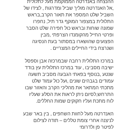
ההנצחה באנדרטה הממוקמת מעל לתלולית
,אל האנדרטה מוליך שביל ומדרגות , לצידו של
השביל שלט המספר את תאור הקרב,בראש
התלולית במצפור המוקף גדר תיל, נחפרו
שמונה שוחות ובראש כול חפירה שלט הסבר
ופרטי החייל מהקומנדו הצרפתי ,מבין
הפצועים שהושארו במסתור בעת הנסיגה
ושנרצח בידי החיילים המצריים .
במרכז התלולית רחבה שבמרכזה אבן וספסל
ישיבה מסביבו , עוד במרכז התלולית עץ בודד
שנטע ,בנוסף בפאתי הגבעה מסביב תשעה
עמודים בגבהים שונים ,ועל כול עמוד שלט
מתכתי המתאר את מהליכי הקרב והאזור שבו
התרחש,לסיום ניתן לראות את הסלע שעליו
לוח מתכת ועליו חקוקים שמות החללים.
האנדרטה מעל לחוות השחפים , בין באר שבע
לניצנה אחרי צומת טללים – תודה לצילום
לפיטר פן ולדרומי