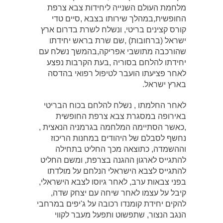
מלחמת העולם השנייה ליחידות צבא צרפת
החופשית,במהלך שירותו בצבא ,סיים טדי
קורס קצינים בריטי, ונשלח לשרת בדרום ארץ
ישראל (ברחובות) ,שם שרת בראש יחידתו
שהורכבה מתושבי אפריקה,בהמשך נשלח עם
יחידתו להלחם בסוריה ,בעת הקרבות נפצע
לאחר פציעתו הועבר לטיפול רפואי בהדסה
בארץ ישראל.
לאחר החלמתו , נשלח להלחם בכוח הבריטי
באירופה במסגרת צבא צרפת החופשית
,כאשר הסתיימה המלחמה בגרמניה הנאצית ,
נחשף לסבלם של היהודים במחנות הריכוז
וההשמדה, כתוצאה מכך החליט בתחילה
להתגייס לארגון ההגנה בצרפת, ומשם החליט
להתגייס לצבא הישראלי הנלחם על מולדתו
בפני צבאות ערב, לאחר גיוסו לצבא הישראלי,
קיבל על עצמו לאחר שיחה עם יצחק שדה,
להקים יחידת קומנדו רכובה על ג'יפים במרחבי
הנגב הנצור, שתפשוט ותפעל מעבר לקווי