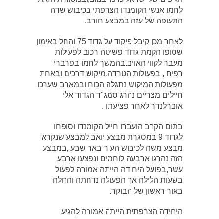
לחמו אנשי הקומנדו הצרפתי בכיבוש שדה
התעופה של עזה במבצע חורב.
לאחר מכן קיבל פיקוד על גדוד 75 והחל באימון
שסופו הקמת גדוד פשיטה רכוב לפעילות
מעבר לקווי האויב,בהמשך לחמו בפרברי
רפיח , בפעולות הטרדה,מיקוש דרכים ובאחת
מפעולות המיקוש נתגלה הכוח ובמארב שערכו
חיילים מצריים נהרג סמג"ד הגדוד אלי
אוברלנדר לאחר פציעתו .
בתום הקרב הועברו חייל הקומנדו וסופחו
לגדוד 9 במסגרת מבצע יואב למבצע שנקרא
מבצע משה לכיבוש העיר באר שבע ,במבצע
הזה נהרגו ארבעה לוחמים ונפצעו ארבע
עשר,בפועל היחידה הייתה אמורה לפעול
בשעות הלילה אך הפעולה נדחתה והחלה
באור ראשון של הבוקר.
היחידה הצרפתית הייתה אמורה להגיע