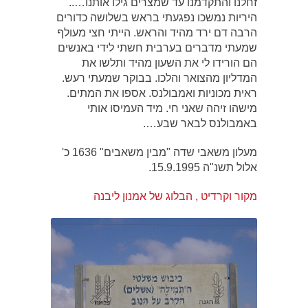
זחלנו והתקדמנו עד שמצרים גילו אותנו…..
היריות נמשכו נפגעתי בראש בשלושה כדורים
הרבה דם ירד מהיד והראש. הייתי חצי מעולף
שמעתי מדברים בערבית חשתי לידי באנשים
הם הורידו לי את השעון מהיד ותלשו את
המדליון מהצואר והלכו. בבוקר שמעתי רעש.
ראית מכוניות ואמבולנס. אספו את המתים.
מישהו זיהה שאני חי. מיד העמיסו אותי
באמבולנס לבאר שבע….
מעלון משאבי שדה "מבין משאבים" 1636 כ'
אלול תשנ"ה 15.9.1995.
מקור וקרדיט , הבלוג של אמנון ליבנה