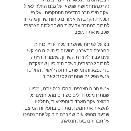
נהרגו,התחמושת שנשאו על גבם החלה לאזול
,עקב הירי הרב להדיפת ההתקפות , על פי
תוכניות הקרב היו אמורים כוחות שריון מהגדוד
לחבור במהרה עד עלות השחר לכוח הצרפתי
שכבשו את המוצב.
בפועל למרות שהשחר עלה, עדיין כוחות
החבירה התעכבו, בטוענה כי השטח ממוקש
ואינו עביר ליחידת השריון ,שאמורה הייתה
לחבור לצרפתים,בשלב הזה כיוון שמפקדם
טדי נפצע ותחמושתם החלה לאזול , החליטו
אנשי הפלוגה שנותרה לסגת לאחור .
אנשי הכוח הצרפתי החלו בנסיגתם ,ומכיוון
שנותרו מעט חיילים כשירים מהלוחמים על
המוצב,עקב האבדות והפציעות ,החליטו
להשאיר את חמשת מתיהם בחפירות המוצב ,
שבעה מהפצועים שמצבם היה קל יותר נסמכו
על חבריהם בעת הנסיגה.