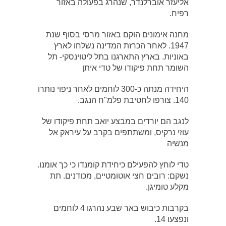
אליעזר אוברלנדר, שנהרג בפעולה באזור
רפיח.
מחנה אימונים הוקם באזור מרסי בסוף שנת
1947. לאחר הכרזת המדינה נשלחו לארץ
באוניות. בארץ התארגנו בתל ליטוינסקי- תל
השומר תחת פיקודו של טדי איתן
היחידה מנתה כ-300 לוחמים לאחר ניפוי נותרו
140. צורפו לחטיבת פלמ"ח הנגב.
לנגב הם יורדים במבצע יואב תחת פיקודו של
עוזי נרקיס, ומשתתפים בקרב על עיראק אל
מנשיה
טדי לוחץ להפעילם כיחידת קומנדו כי כך אומנו.
נשקם: רובים חצי אוטומטיים, מכודנים. תת
מקלע טומיגן.
בקרבות כיבוש באר שבע נהרגו 4 לוחמים
ונפצעו 14.