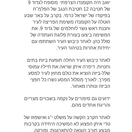
יואב היה הקומנדו הצרפתי מסופח לגדוד 9
של חטיבה 12 חטיבת הנגב של הפלמ"ח
בפיקודו של ישראל כרמי. בקרב על באר שבע
הוטלה על הקומנדו משימת הפריצה לעיר
והכנת ראש גשר לזחלמים של גדוד 9. את
המשימה ביצעו בעזרת פלוגת העתודה של
סולל כהן. לאחר כיבוש העיר השתתפו עם
יחידות אחרות בטיהור העיר.
לאחר כיבוש העיר החלה תופעת ביזת בתים
וחנויות. דיפרה איתן שראה את חייליו עמוסי
שלל-ביזה הוציא את כולם מחוץ לעיר למסע
מפרך. לאורך מסלול המסע נשרו כל חפצי
הביזה ונותרו מאחור.
ידועים גם סיפורים על נקמה בשבויים מצריים
והריגת אחדים מהם.
לאחר הקרב הקשה על משלט י"ג ואישפוזו של
טדי איתן הפצוע לא המשיכה היחידה בקרבות
מבצע חורב הוצאה להתארגנות, ופורקה.