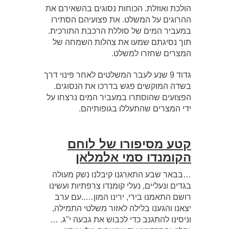
הולכת ואוזלת. הכוחות נסוגים בהשאירם את
ההרוגים על המשלט. את פצועיהם הסתירו
במעביר המים של סוללת הרכבת התורכית.
תוך נסיגתם שמעו את צהלות השמחה של
המצרים שחזרו למשלט.
גדוד 9 שנע לעבר המשלטים לאחר פינוי דרך
בשדה המוקשים פגש בדרכו את הנסוגים.
הפצועים שהוסתרו במעביר המים נרצחו על
ידי המצרים שהתעללו בגופותיהם.
קטע מסיפורו של לוחם
הקומנדו סמי אלמלאן
…בבאר שבע התארגנו קיבלנו נשק מעולה
בגדים ונעליים, נעלי קומנדו צרפתיות ועשינו
רושם התאמנו בירי, ירינו המון…..עם ערב
יצאנו והגענו בלילה לאזור משלטי התמילה,
וניסינו להתגנב כדי לכבוש את גבעה י"ג. …