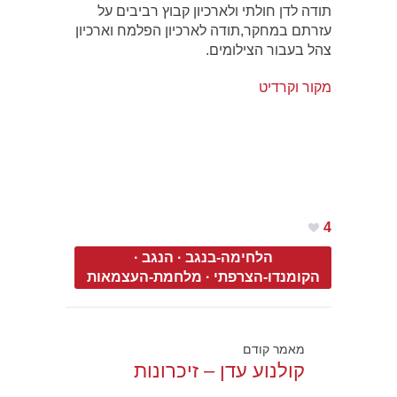
תודה לדן חולתי ולארכיון קבוץ רביבים על
עזרתם במחקר,תודה לארכיון הפלמח וארכיון
צהל בעבור הצילומים.
מקור וקרדיט
4
הלחימה-בנגב
·
הנגב
·
הקומנדו-הצרפתי
·
מלחמת-העצמאות
מאמר קודם
קולנוע עדן – זיכרונות